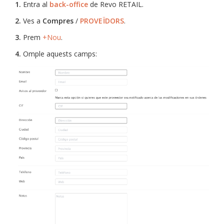
1.
Entra al
back-office
de Revo RETAIL.
2.
Ves a
Compres
/
PROVEÏDORS
.
3.
Prem
+Nou
.
4.
Omple aquests camps: