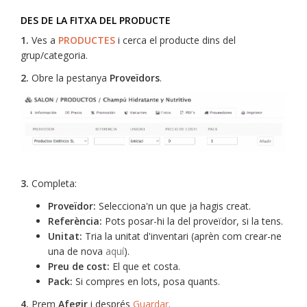
DES DE LA FITXA DEL PRODUCTE
1.
Ves a
PRODUCTES
i cerca el producte dins del
grup/categoria.
2.
Obre la pestanya
Proveïdors
.
3.
Completa:
Proveïdor:
Selecciona'n un que ja hagis creat.
Referència:
Pots posar-hi la del proveïdor, si la tens.
Unitat:
Tria la unitat d'inventari (aprèn com crear-ne
una de nova
aquí
).
Preu de cost:
El que et costa.
Pack:
Si compres en lots, posa quants.
4.
Prem
Afegir
i després
Guardar
.