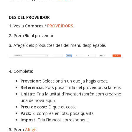
DES DEL PROVEÏDOR
1.
Ves a
Compres
/
PROVEÏDORS
.
2.
Prem
al proveïdor.
3.
Afegeix els productes des del menú desplegable.
4.
Completa:
Proveïdor:
Selecciona'n un que ja hagis creat.
Referència:
Pots posar-hi la del proveïdor, si la tens.
Unitat:
Tria la unitat d'inventari (aprèn com crear-ne
una de nova
aquí
).
Preu de cost:
El que et costa.
Pack:
Si compres en lots, posa quants.
Impost:
Tria l'impost corresponent.
5.
Prem
Afegir
.