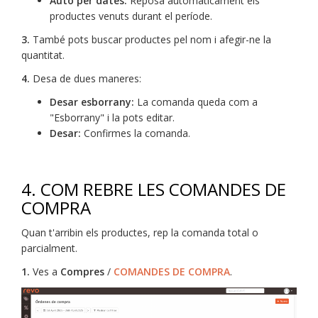
Auto per dates:
Reposa automàticament els
productes venuts durant el període.
3.
També pots buscar productes pel nom i afegir-ne la
quantitat.
4.
Desa de dues maneres:
Desar esborrany:
La comanda queda com a
"Esborrany" i la pots editar.
Desar:
Confirmes la comanda.
4. COM REBRE LES COMANDES DE
COMPRA
Quan t'arribin els productes, rep la comanda total o
parcialment.
1.
Ves a
Compres
/
COMANDES DE COMPRA
.