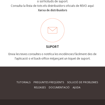
o sol·licituds de suport.
Consulta la llista de tots els distribuïdors oficials de REVO aquí:
Xarxa de distribuidors
SUPORT
Envia les teves consultes o notifica les incidències fàcilment des de
l’aplicació o el back-office mitjançant un tiquet de suport.
TUTORIALS
PREGUNTES FREQÜENTS
SOLUCIÓ DE PROBLEMES
RELEASES
DOCUMENTACIÓ
AJUDA