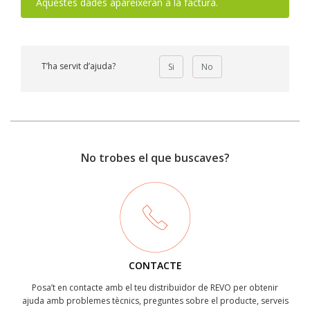
Aquestes dades apareixeran a la factura.
T’ha servit d’ajuda?
Si
No
No trobes el que buscaves?
CONTACTE
Posa’t en contacte amb el teu distribuïdor de REVO per obtenir
ajuda amb problemes tècnics, preguntes sobre el producte, serveis