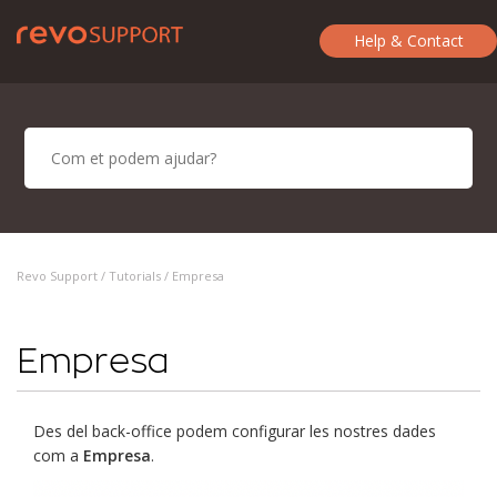
Help & Contact
Revo Support /
Tutorials
/ Empresa
Empresa
Des del back-office podem configurar les nostres dades
com a
Empresa
.