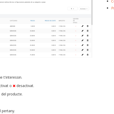
C
P
e t'interessin.
activat o
desactivat.
 del producte.
l pertany.