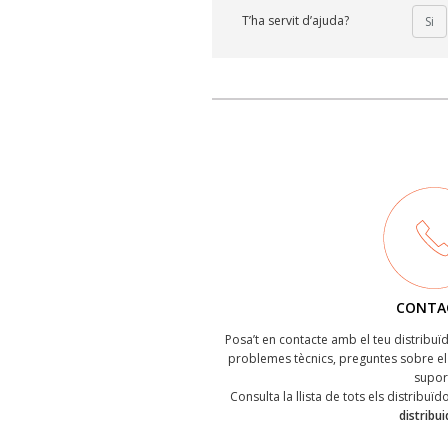
T’ha servit d’ajuda?
Si
CONTA
Posa’t en contacte amb el teu distribu
problemes tècnics, preguntes sobre el 
supor
Consulta la llista de tots els distribuï
distribu