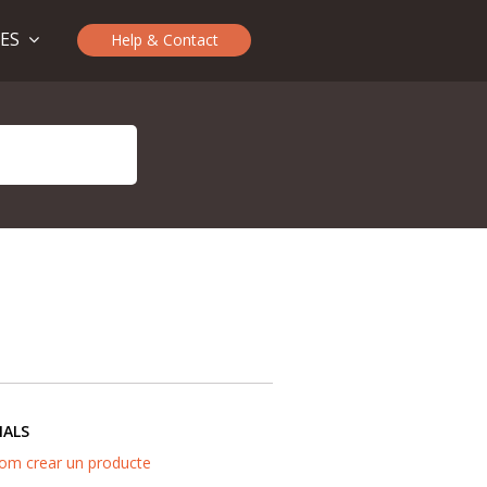
TES
Help & Contact
IALS
om crear un producte