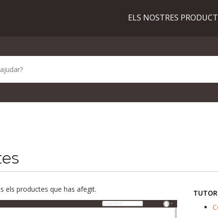
ELS NOSTRES PRODUC
tes
s els productes que has afegit.
TUTOR
C