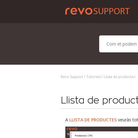
Revo Support /
Tutorials
/ Llista de productes
Llista de produc
A
LLISTA DE PRODUCTES
veuràs tot