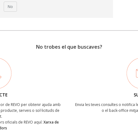
No
No trobes el que buscaves?
CTE
S
ïdor de REVO per obtenir ajuda amb
Envia les teves consultes o notifica 
producte, serveis o sol·licituds de
o el back-office mitj
t.
dors oficials de REVO aquí:
Xarxa de
idors