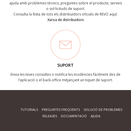
ajuda amb problemes tècnics, preguntes sobre el producte, serveis
o sol·licituds de suport.
Consulta la llista de tots els distribuïdors oficials de REVO aquí:
Xarxa de distribuidors
SUPORT
Envia les teves consultes o notifica les incidències fàcilment des de
l’aplicació o el back-office mitjançant un tiquet de suport.
TUTORIALS
PREGUNTES FREQÜENTS
SOLUCIÓ DE PROBLEMES
RELEASES
DOCUMENTACIÓ
AJUDA