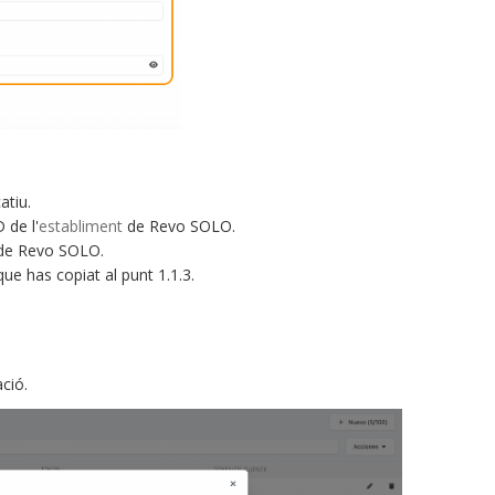
atiu.
D de l'
establiment
de Revo SOLO.
de Revo SOLO.
ue has copiat al punt 1.1.3.
ció.