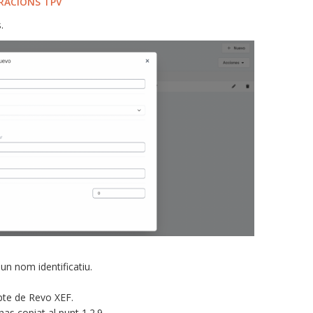
RACIONS TPV
.
un nom identificatiu.
pte de Revo XEF.
as copiat al punt 1.2.9.