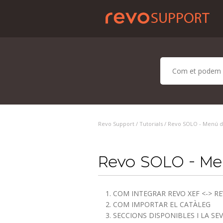
Revo Support /
Tutorials
/ Revo SOLO - Menú di
Revo SOLO - Men
1. COM INTEGRAR REVO XEF <-> R
2. COM IMPORTAR EL CATÀLEG
3. SECCIONS DISPONIBLES I LA S