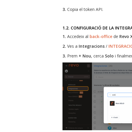
3.
Copia el token API.
1.2. CONFIGURACIÓ DE LA INTEGRA
1.
Accedeix al
back-office
de
Revo 
2.
Ves a
Integracions
/
INTEGRACI
3.
Prem
+ Nou
, cerca
Solo
i finalmen