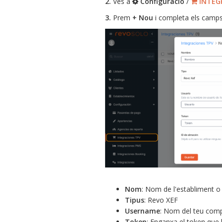
2.
Ves a
Configuració
/
INTEG
3.
Prem
+ Nou
i completa els camps
Nom
: Nom de l'establiment o 
Tipus
: Revo XEF
Username
: Nom del teu com
Token
: Enganxa el token que h