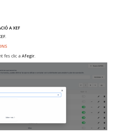
CIÓ A XEF
XEF
.
ONS
t fes clic a
Afegir
.