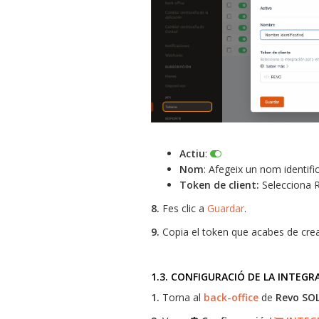
Actiu
:
Nom
: Afegeix un nom identific
Token de client:
Selecciona R
8.
Fes clic a
Guardar
.
9.
Copia el token que acabes de crea
1.3. CONFIGURACIÓ DE LA INTEGRA
1.
Torna al
back-office
de
Revo SO