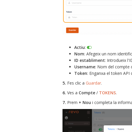
Actiu
:
Nom
: Afegeix un nom identific
ID establiment
: Introdueix l'I
Username
: Nom del compte 
Token
: Enganxa el token API q
5.
Fes clic a
Guardar
.
6.
Ves a
Compte
/
TOKENS
.
7.
Prem
+ Nou
i completa la informa