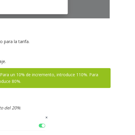
 para la tarifa.
aje.
. Para un 10% de incremento, introduce 110%. Para
roduce 80%.
to del 20%
: