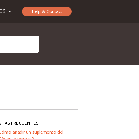
TOS
Help & Contact
NTAS FRECUENTES
Cómo añadir un suplemento del
0% en la terraza?