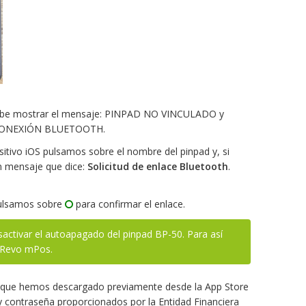
 debe mostrar el mensaje: PINPAD NO VINCULADO y
CONEXIÓN BLUETOOTH.
itivo iOS pulsamos sobre el nombre del pinpad y, si
n mensaje que dice:
Solicitud de enlace Bluetooth
.
pulsamos sobre
para confirmar el enlace.
tivar el autoapagado del pinpad BP-50. Para así
n Revo mPos.
que hemos descargado previamente desde la App Store
y contraseña proporcionados por la Entidad Financiera