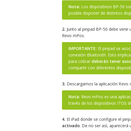
Nota:
Los dispositivos BP-50 so
posible disponer de distintos dis
2.
Junto al pinpad BP-50 debe venir u
Revo mPos.
IMPORTANTE:
El pinpad se asoci
conexión Bluetooth. Esto implic
para cobrar
deberán tener aso
compartir con diferentes disposit
3.
Descargamos la aplicación
Revo 
Nota:
Revo mPos es una aplicaci
través de los dispositivos ITOS
4.
El iPad donde se configure el pin
activado
. De no ser así, aparecerá u