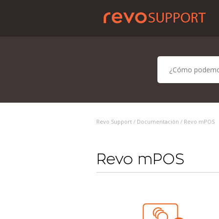
Revo Support /
Documentación
/ Revo mPOS
Revo mPOS