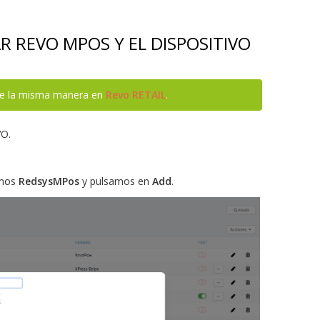
 REVO MPOS Y EL DISPOSITIVO
 de la misma manera en
Revo RETAIL
.
O.
amos
RedsysMPos
y pulsamos en
Add
.