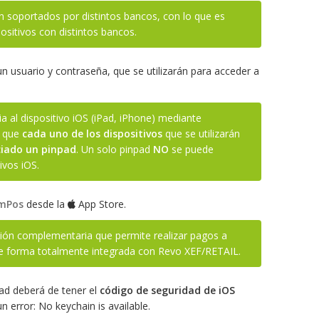
n soportados por distintos bancos, con lo que es
positivos con distintos bancos.
n usuario y contraseña, que se utilizarán para acceder a
a al dispositivo iOS (iPad, iPhone) mediante
a que
cada uno de los dispositivos
que se utilizarán
ciado un pinpad
. Un solo pinpad
NO
se puede
ivos iOS.
mPos
desde la
App Store.
ón complementaria que permite realizar pagos a
 de forma totalmente integrada con Revo XEF/RETAIL.
pad deberá de tener el
código de seguridad de iOS
n error: No keychain is available.