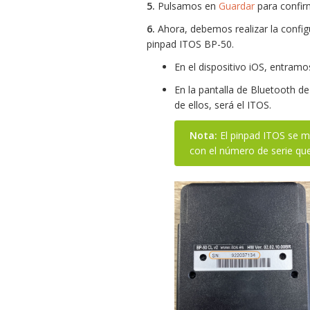
5.
Pulsamos en
Guardar
para confir
6.
Ahora, debemos realizar la configu
pinpad ITOS BP-50.
En el dispositivo iOS, entram
En la pantalla de Bluetooth de
de ellos, será el ITOS.
Nota:
El pinpad ITOS se mu
con el número de serie qu