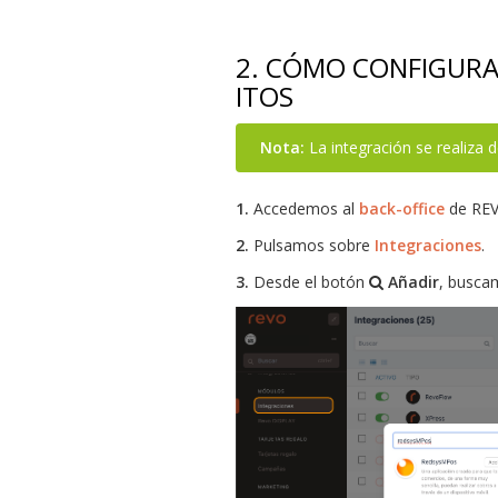
2. CÓMO CONFIGURAR
ITOS
Nota:
La integración se realiza
1.
Accedemos al
back-office
de REV
2.
Pulsamos sobre
Integraciones
.
3.
Desde el botón
Añadir
, busc