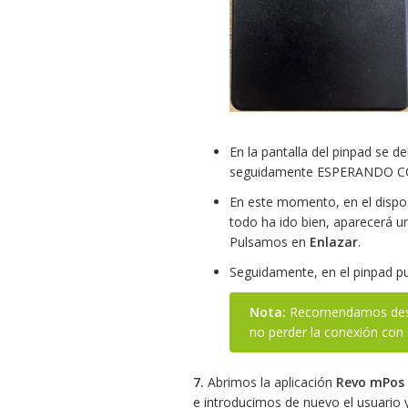
En la pantalla del pinpad se
seguidamente ESPERANDO 
En este momento, en el dispos
todo ha ido bien, aparecerá u
Pulsamos en
Enlazar
.
Seguidamente, en el pinpad 
Nota:
Recomendamos desac
no perder la conexión co
7.
Abrimos la aplicación
Revo mPos
e introducimos de nuevo el usuario 