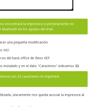
 no encontrará la impresora si primeramente no
bluetooth en los ajustes del iPad.
acer una pequeña modificación.
vo XEF
.
oras
del back-office de Revo XEF.
 instalado y en el dato "Caracteres" indicamos
32
.
resora con 32 caracteres no imprimirá
ilizarla, únicamente nos queda asociar la impresora al