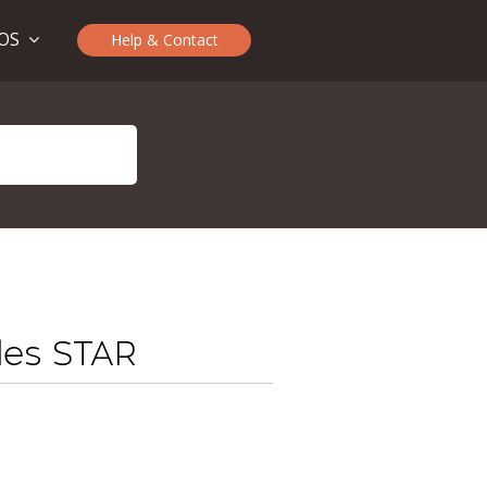
TOS
Help & Contact
bles STAR