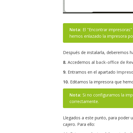
Nota:
El "Encontrar impresoras"
hemos enlazado la impresora por 
Después de instalarla, deberemos h
8.
Accedemos al
back-office de Re
9.
Entramos en el apartado
Impres
10.
Editamos la impresora que hemos
Nota:
Si no configuramos la imp
correctamente.
Llegados a este punto, para poder ut
cajero. Para ello: