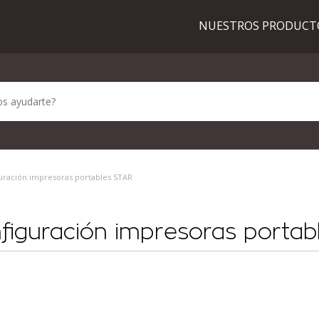
NUESTROS PRODUC
iguración impresoras portables STAR
nfiguración impresoras porta