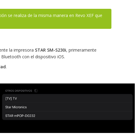
ación se realiza de la misma manera en Revo XEF que
mente la impresora
STAR SM-S230i
, primeramente
Bluetooth con el dispositivo iOS.
Pad
.