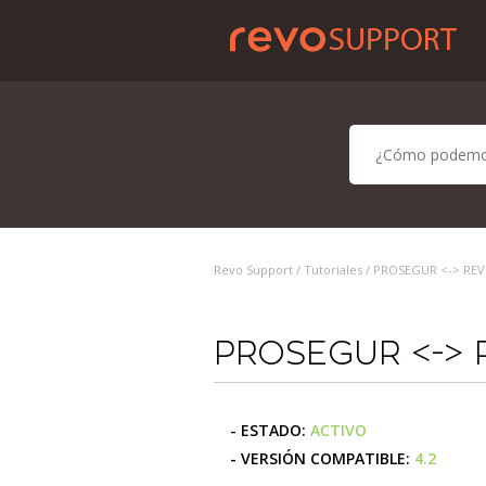
Revo Support /
Tutoriales
/ PROSEGUR <-> RE
PROSEGUR <-> 
- ESTADO:
ACTIVO
- VERSIÓN COMPATIBLE:
4.2