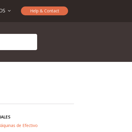
TOS
Help & Contact
IALES
áquinas de Efectivo