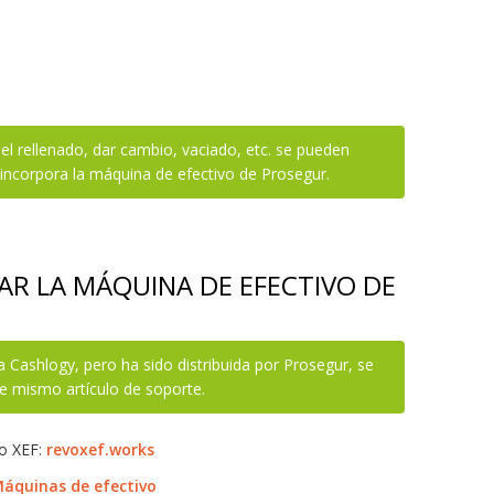
 rellenado, dar cambio, vaciado, etc. se pueden
e incorpora la máquina de efectivo de Prosegur.
R LA MÁQUINA DE EFECTIVO DE
 Cashlogy, pero ha sido distribuida por Prosegur, se
e mismo artículo de soporte.
o XEF:
revoxef.works
Máquinas de efectivo