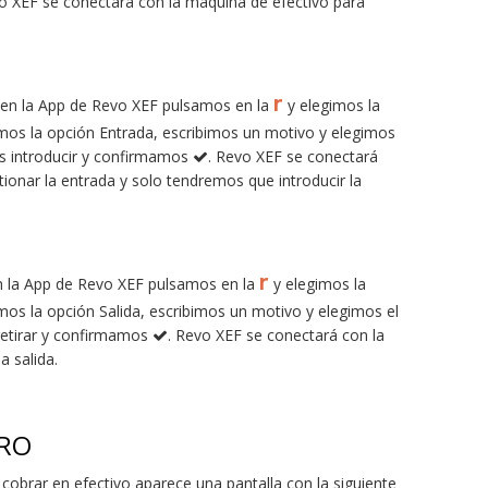
 XEF se conectará con la máquina de efectivo para
r
, en la App de Revo XEF pulsamos en la
y elegimos la
mos la opción Entrada, escribimos un motivo y elegimos
s introducir y confirmamos
. Revo XEF se conectará
ionar la entrada y solo tendremos que introducir la
r
en la App de Revo XEF pulsamos en la
y elegimos la
mos la opción Salida, escribimos un motivo y elegimos el
retirar y confirmamos
. Revo XEF se conectará con la
a salida.
BRO
obrar en efectivo aparece una pantalla con la siguiente