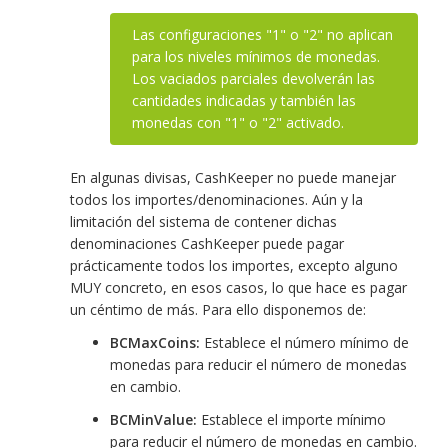
Las configuraciones "1" o "2" no aplican
para los niveles mínimos de monedas.
Los vaciados parciales devolverán las
cantidades indicadas y también las
monedas con "1" o "2" activado.
En algunas divisas, CashKeeper no puede manejar
todos los importes/denominaciones. Aún y la
limitación del sistema de contener dichas
denominaciones CashKeeper puede pagar
prácticamente todos los importes, excepto alguno
MUY concreto, en esos casos, lo que hace es pagar
un céntimo de más. Para ello disponemos de:
BCMaxCoins:
Establece el número mínimo de
monedas para reducir el número de monedas
en cambio.
BCMinValue:
Establece el importe mínimo
para reducir el número de monedas en cambio.