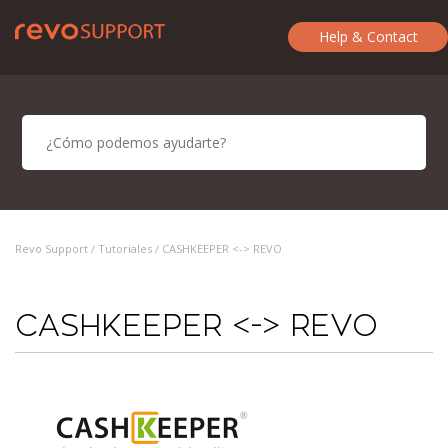
Help & Contact
Revo Support /
Tutoriales
/ CASHKEEPER <-> REVO
CASHKEEPER <-> REVO