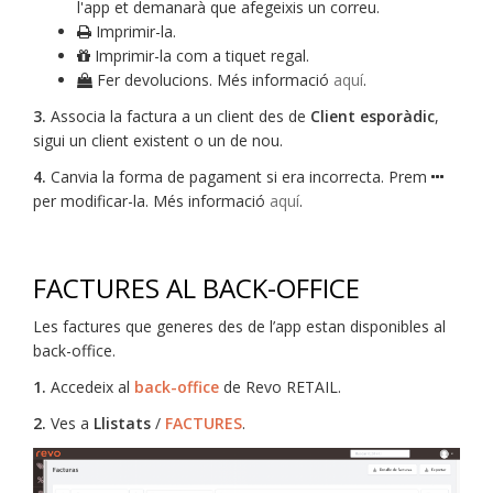
l'app et demanarà que afegeixis un correu.
Imprimir-la.
Imprimir-la com a tiquet regal.
Fer devolucions. Més informació
aquí
.
3.
Associa la factura a un client des de
Client esporàdic
,
sigui un client existent o un de nou.
4.
Canvia la forma de pagament si era incorrecta. Prem
per modificar-la. Més informació
aquí
.
FACTURES AL BACK-OFFICE
Les factures que generes des de l’app estan disponibles al
back-office.
1.
Accedeix al
back-office
de Revo RETAIL.
2.
Ves a
Llistats
/
FACTURES
.