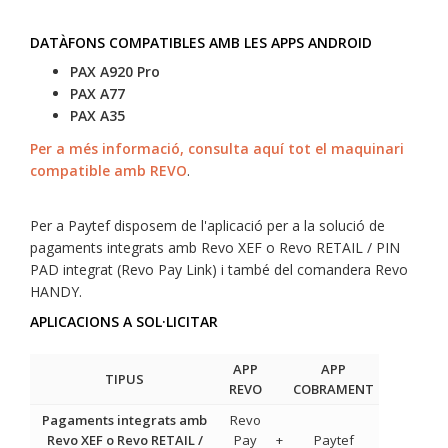
DATÀFONS COMPATIBLES AMB LES APPS ANDROID
PAX A920 Pro
PAX A77
PAX A35
Per a més informació, consulta aquí tot el maquinari
compatible amb REVO
.
Per a Paytef disposem de l'aplicació per a la solució de
pagaments integrats amb Revo XEF o Revo RETAIL / PIN
PAD integrat (Revo Pay Link) i també del comandera Revo
HANDY.
APLICACIONS A SOL·LICITAR
APP
APP
TIPUS
REVO
COBRAMENT
Pagaments integrats amb
Revo
Revo XEF o Revo RETAIL /
Pay
+
Paytef