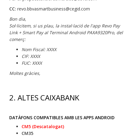
CC:
revo.bbvasmartbusiness@cegid.com
Bon dia,
Sol·licitem, si us plau, la instal·lació de l'app Revo Pay
Link + Smart Pay al Terminal Android PAXA9320Pro, del
comerç:
Nom Fiscal: XXXX
CIF: XXXX
FUC: XXXX
Moltes gràcies,
2.
ALTES CAIXABANK
DATÀFONS COMPATIBLES AMB LES APPS ANDROID
CM5 (Descatalogat)
CM35