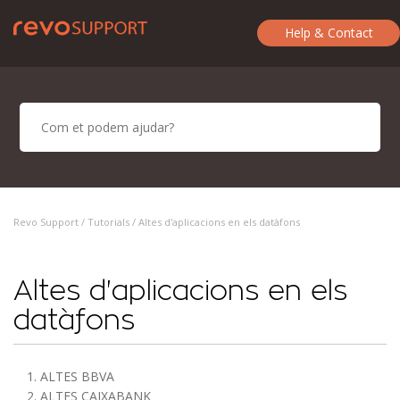
Help & Contact
Revo Support /
Tutorials
/ Altes d'aplicacions en els datàfons
Altes d'aplicacions en els
datàfons
1. ALTES BBVA
2. ALTES CAIXABANK