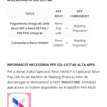
APP
APP
TIPUS
REVO
COBRAMENT
Pagaments integrats amb
Revo
Nepting
Revo XEF o Revo RETAIL /
Pay
+
"Payment"
PIN PAD integrat
Link
Revo
Nepting
Comandera Revo HANDY
+
HANDY
"Payment"
INFORMACIÓ NECESSÀRIA PER SOL·LICITAR ALTA APPS
Per a donar d'alta l'aplicació Revo HANDY o l'aplicació Revo
Pay Link en un datàfon de Nepting (França), hem de
descarregar-la directament a l'APP
MAXSTORE
. Ambdues
aplicacions es troben disponibles en el datàfon PAX A920.