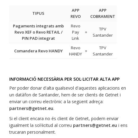
APP
APP
TIPUS
REVO
COBRAMENT
Pagaments integrats amb
Revo
TPV
Revo XEF o Revo RETAIL /
Pay
+
Santander
PIN PAD integrat
Link
Revo
TPV
Comandera Revo HANDY
+
HANDY
Santander
INFORMACIÓ NECESSÀRIA PER SOL·LICITAR ALTA APP
Per poder donar d'alta qualsevol d'aquestes aplicacions en
un datàfon de Santander, hem de ser clients de Getnet i
enviar un correu electrònic a la següent adreça:
partners@getnet.eu
.
Si el client encara no és client de Getnet, podem enviar
igualment la sol·licitud al correu
partners@getnet.eu
i ens
trucaran personalment.