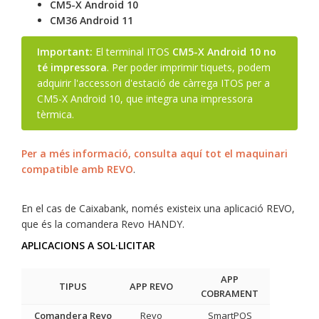
CM5-X Android 10
CM36 Android 11
Important:
El terminal ITOS
CM5-X Android 10 no
té impressora
. Per poder imprimir tiquets, podem
adquirir l'accessori d'estació de càrrega ITOS per a
CM5-X Android 10, que integra una impressora
tèrmica.
Per a més informació, consulta aquí tot el maquinari
compatible amb REVO
.
En el cas de Caixabank, només existeix una aplicació REVO,
que és la comandera Revo HANDY.
APLICACIONS A SOL·LICITAR
APP
TIPUS
APP REVO
COBRAMENT
Comandera Revo
Revo
SmartPOS