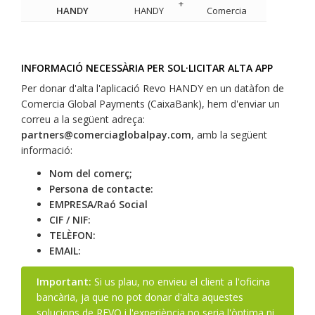
+
HANDY
HANDY
Comercia
INFORMACIÓ NECESSÀRIA PER SOL·LICITAR ALTA APP
Per donar d'alta l'aplicació Revo HANDY en un datàfon de
Comercia Global Payments (CaixaBank), hem d'enviar un
correu a la següent adreça:
partners@comerciaglobalpay.com
, amb la següent
informació:
Nom del comerç;
Persona de contacte:
EMPRESA/Raó Social
CIF / NIF:
TELÈFON:
EMAIL:
Important:
Si us plau, no envieu el client a l'oficina
bancària, ja que no pot donar d'alta aquestes
solucions de REVO i l'experiència no seria l'òptima ni