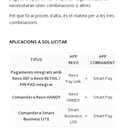
necessitaran unes combinacions o altres.
Pel que fa al procés d'alta, és el mateix per a les tres
combinacions.
APLICACIONS A SOL·LICITAR
APP
APP
TIPUS
REVO
COBRAMENT
Pagaments integrats amb
Revo
Revo XEF o Revo RETAIL /
+
Smart Pay
Pay Link
PIN PAD integrat
Revo
Comandera Revo HANDY
+
Smart Pay
HANDY
Smart
Comandera Smart
Business
+
Smart Pay
Business LITE
LITE