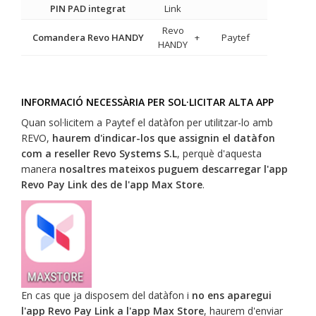
PIN PAD integrat
Link
Revo
Comandera Revo HANDY
+
Paytef
HANDY
INFORMACIÓ NECESSÀRIA PER SOL·LICITAR ALTA APP
Quan sol·licitem a Paytef el datàfon per utilitzar-lo amb
REVO,
haurem d'indicar-los que assignin el datàfon
com a reseller Revo Systems S.L
, perquè d'aquesta
manera
nosaltres mateixos puguem descarregar l'app
Revo Pay Link des de l'app Max Store
.
En cas que ja disposem del datàfon i
no ens aparegui
l'app Revo Pay Link a l'app Max Store
, haurem d'enviar