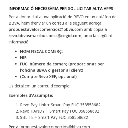
INFORMACIÓ NECESSÀRIA PER SOL·LICITAR ALTA APPS
Per a donar d'alta una aplicació de REVO en un datàfon de
BBVA, hem d'enviar un correu a la següent adreça:
propuestavalorcomercios@bbva.com
amb còpia a
revo.bbvasmartbusiness@cegid.com
, amb la següent
informació:
NOM FISCAL COMERÇ:
NIF:
FUC: número de comerç (proporcionat per
l'oficina BBVA o gestor al client)
(Compte Revo XEF, opcional)
Us detallem un correu d'exemple:
Exemples d'Assumpte:
Revo Pay Link + Smart Pay FUC 358558682
Revo HANDY + Smart Pay FUC 358558682
SBLITE + Smart Pay FUC 358558682
Per a:
propuestavalorcomercios@bbva.com