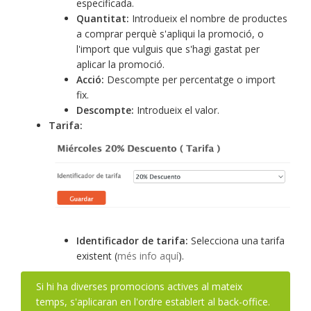
especificada.
Quantitat:
Introdueix el nombre de productes
a comprar perquè s'apliqui la promoció, o
l'import que vulguis que s'hagi gastat per
aplicar la promoció.
Acció:
Descompte per percentatge o import
fix.
Descompte:
Introdueix el valor.
Tarifa:
Identificador de tarifa:
Selecciona una tarifa
existent (
més info aquí
).
Si hi ha diverses promocions actives al mateix
temps, s'aplicaran en l'ordre establert al back-office.