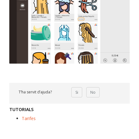
T’ha servit d’ajuda?
Si
No
TUTORIALS
Tarifes