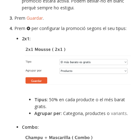
promoció estarà activa. Podem deixar-ho en blanc
perquè sempre ho estigui.
3.
Prem
Guardar
.
4.
Prem
per configurar la promoció segons el seu tipus:
2x1:
Tipus:
50% en cada producte o el més barat
gratis.
Agrupar per:
Categoria, productes o
variants
.
Combo: