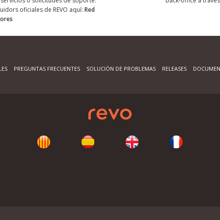
servicios o solicitudes de soporte.
back-office a través
buidors oficiales de REVO aquí:
Red
dores
LES
PREGUNTAS FRECUENTES
SOLUCIÓN DE PROBLEMAS
RELEASES
DOCUMEN