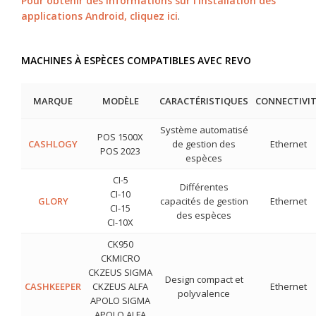
Pour obtenir des informations sur l’installation des
applications Android, cliquez ici
.
MACHINES À ESPÈCES COMPATIBLES AVEC REVO
MARQUE
MODÈLE
CARACTÉRISTIQUES
CONNECTIVI
Système automatisé
POS 1500X
CASHLOGY
de gestion des
Ethernet
POS 2023
espèces
CI-5
Différentes
CI-10
GLORY
capacités de gestion
Ethernet
CI-15
des espèces
CI-10X
CK950
CKMICRO
CKZEUS SIGMA
Design compact et
CASHKEEPER
CKZEUS ALFA
Ethernet
polyvalence
APOLO SIGMA
APOLO ALFA