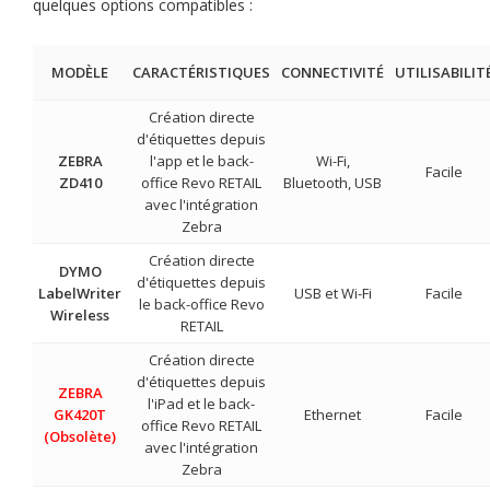
quelques options compatibles :
MODÈLE
CARACTÉRISTIQUES
CONNECTIVITÉ
UTILISABILIT
Création directe
d'étiquettes depuis
ZEBRA
l'app et le back-
Wi-Fi,
Facile
ZD410
office Revo RETAIL
Bluetooth, USB
avec l'intégration
Zebra
Création directe
DYMO
d'étiquettes depuis
LabelWriter
USB et Wi-Fi
Facile
le back-office Revo
Wireless
RETAIL
Création directe
d'étiquettes depuis
ZEBRA
l'iPad et le back-
GK420T
Ethernet
Facile
office Revo RETAIL
(Obsolète)
avec l'intégration
Zebra