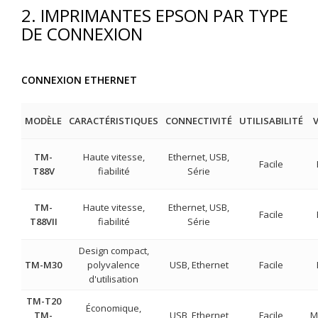
2. IMPRIMANTES EPSON PAR TYPE
DE CONNEXION
CONNEXION ETHERNET
MODÈLE
CARACTÉRISTIQUES
CONNECTIVITÉ
UTILISABILITÉ
V
TM-
Haute vitesse,
Ethernet, USB,
Facile
T88V
fiabilité
Série
TM-
Haute vitesse,
Ethernet, USB,
Facile
T88VII
fiabilité
Série
Design compact,
TM-M30
polyvalence
USB, Ethernet
Facile
d'utilisation
TM-T20
Économique,
TM-
USB, Ethernet
Facile
M