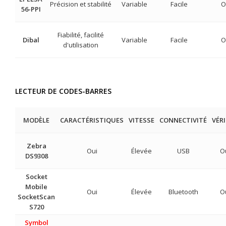
Précision et stabilité
Variable
Facile
O
56-PPI
Fiabilité, facilité
Dibal
Variable
Facile
O
d'utilisation
LECTEUR DE CODES-BARRES
MODÈLE
CARACTÉRISTIQUES
VITESSE
CONNECTIVITÉ
VÉRI
Zebra
Oui
Élevée
USB
O
DS9308
Socket
Mobile
Oui
Élevée
Bluetooth
O
SocketScan
S720
Symbol