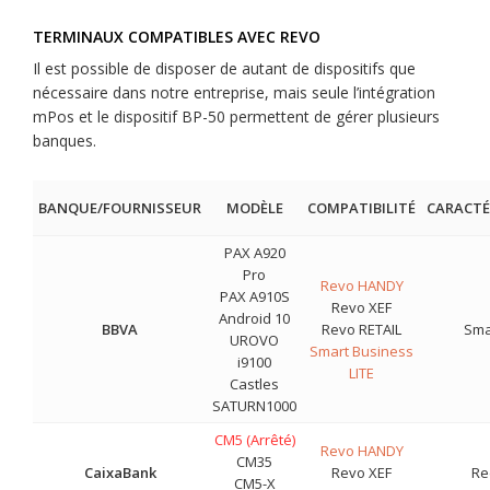
TERMINAUX COMPATIBLES AVEC REVO
Il est possible de disposer de autant de dispositifs que
nécessaire dans notre entreprise, mais seule l’intégration
mPos et le dispositif BP-50 permettent de gérer plusieurs
banques.
BANQUE/FOURNISSEUR
MODÈLE
COMPATIBILITÉ
CARACTÉ
PAX A920
Pro
Revo HANDY
PAX A910S
Revo XEF
Android 10
BBVA
Revo RETAIL
Sma
UROVO
Smart Business
i9100
LITE
Castles
SATURN1000
CM5 (Arrêté)
Revo HANDY
CM35
CaixaBank
Revo XEF
Re
CM5-X