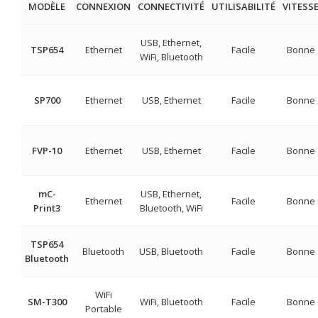
MODÈLE
CONNEXION
CONNECTIVITÉ
UTILISABILITÉ
VITESS
USB, Ethernet,
TSP654
Ethernet
Facile
Bonne
WiFi, Bluetooth
SP700
Ethernet
USB, Ethernet
Facile
Bonne
FVP-10
Ethernet
USB, Ethernet
Facile
Bonne
mC-
USB, Ethernet,
Ethernet
Facile
Bonne
Print3
Bluetooth, WiFi
TSP654
Bluetooth
USB, Bluetooth
Facile
Bonne
Bluetooth
WiFi
SM-T300
WiFi, Bluetooth
Facile
Bonne
Portable