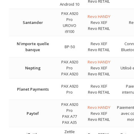
Revo RETAIL
Android 10
PAX A920
Revo HANDY
Pro
Santander
Revo XEF
Re
UROVO
Revo RETAIL
i9100
N'importe quelle
Revo XEF
Conne
BP-50
banque
Revo RETAIL
Bluetoo
PAX A920
Revo HANDY
Nepting
Pro
Revo XEF
Utilisé
PAX A920
Revo RETAIL
PAX A920
Revo XEF
Pai
Planet Payments
Pro
Revo RETAIL
intern
PAX A920
Revo HANDY
Paiement
Pro
Paytef
Revo XEF
avec c
PAX A77
Revo RETAIL
mon
PAX A35
Zettle