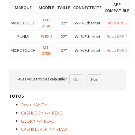
APP
MARQUE
MODÈLE
TAILLE
CONNECTIVITÉ
COMPATIBLE
M1-
MICROTOUCH
22"
Wi-Fi/Ethernet
Revo KDS 2
215IC
SUNMI
FLEX 3
22"
Wi-Fi/Ethernet
Revo KDS 2
M1-
MICROTOUCH
27"
Wi-Fi/Ethernet
Revo KDS 2
270IC
Avez vous trouvez cela utile?
Oui
Non
TUTOS
Revo HANDY
CASHLOGY <-> REVO
GLORY <-> REVO
CASHKEEPER <-> REVO