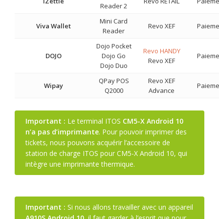
iZettle
Revo RETAIL
Paieme
Reader 2
Mini Card
Viva Wallet
Revo XEF
Paieme
Reader
Dojo Pocket
Revo HANDY
DOJO
Dojo Go
Paieme
Revo XEF
Dojo Duo
QPay POS
Revo XEF
Wipay
Paieme
Q2000
Advance
Important :
Le terminal ITOS
CM5-X Android 10
n’a pas d’imprimante
. Pour pouvoir imprimer des
tickets, nous pouvons acquérir l’accessoire de
station de charge ITOS pour CM5-X Android 10, qui
intègre une imprimante thermique.
Important :
Si nous allons travailler avec un appareil
A910S Android 10
, il faut garder à l’esprit que pour