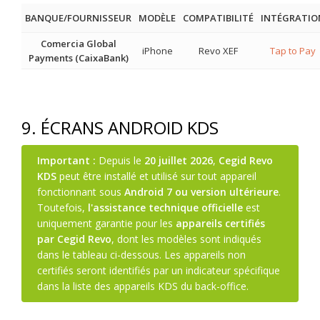
BANQUE/FOURNISSEUR
MODÈLE
COMPATIBILITÉ
INTÉGRATIO
Comercia Global
iPhone
Revo XEF
Tap to Pay
Payments (CaixaBank)
9. ÉCRANS ANDROID KDS
Important :
Depuis le
20 juillet 2026
,
Cegid Revo
KDS
peut être installé et utilisé sur tout appareil
fonctionnant sous
Android 7 ou version ultérieure
.
Toutefois,
l'assistance technique officielle
est
uniquement garantie pour les
appareils certifiés
par Cegid Revo
, dont les modèles sont indiqués
dans le tableau ci-dessous. Les appareils non
certifiés seront identifiés par un indicateur spécifique
dans la liste des appareils KDS du back-office.