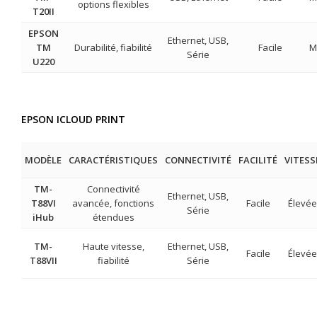
options flexibles
T20II
EPSON
Ethernet, USB,
TM
Durabilité, fiabilité
Facile
M
Série
U220
EPSON ICLOUD PRINT
MODÈLE
CARACTÉRISTIQUES
CONNECTIVITÉ
FACILITÉ
VITESS
TM-
Connectivité
Ethernet, USB,
T88VI
avancée, fonctions
Facile
Élevée
Série
iHub
étendues
TM-
Haute vitesse,
Ethernet, USB,
Facile
Élevée
T88VII
fiabilité
Série